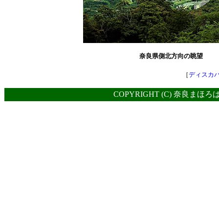
奈良県側北方向の眺望
［
ディスカ
COPYRIGHT (C) 奈良まほろ