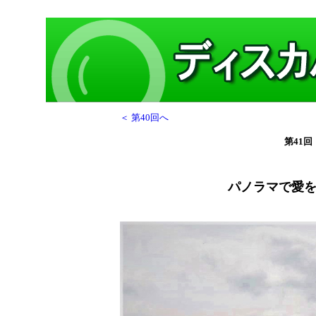
＜ 第40回へ
第41回
パノラマで愛を