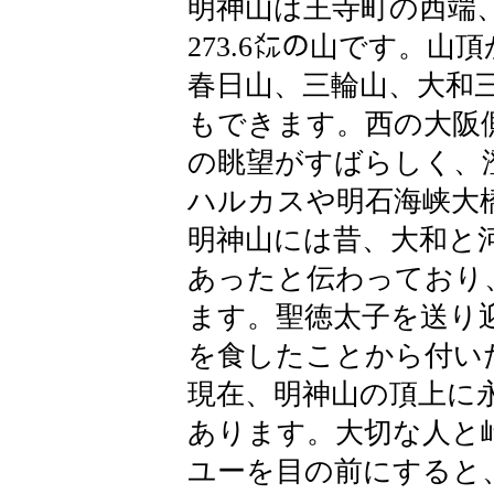
明神山は王寺町の西端
273.6㍍の山です。
春日山、三輪山、大和
もできます。西の大阪
の眺望がすばらしく、
ハルカスや明石海峡大
明神山には昔、大和と
あったと伝わっており
ます。聖徳太子を送り
を食したことから付い
現在、明神山の頂上に
あります。大切な人と峠
ユーを目の前にすると