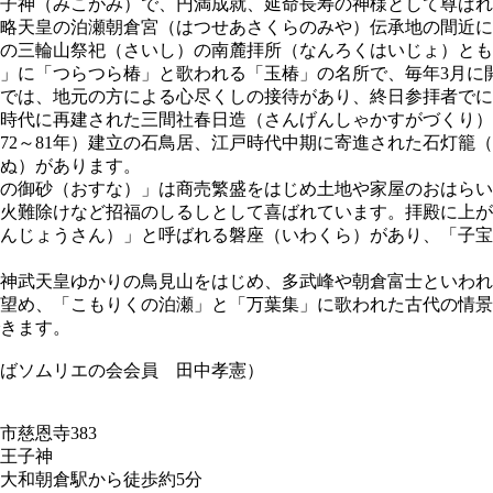
子神（みこがみ）で、円満成就、延命長寿の神様として尊ばれ
略天皇の泊瀬朝倉宮（はつせあさくらのみや）伝承地の間近に
の三輪山祭祀（さいし）の南麓拝所（なんろくはいじょ）とも
」に「つらつら椿」と歌われる「玉椿」の名所で、毎年3月に
では、地元の方による心尽くしの接待があり、終日参拝者でに
時代に再建された三間社春日造（さんげんしゃかすがづくり）
772～81年）建立の石鳥居、江戸時代中期に寄進された石灯籠
ぬ）があります。
の御砂（おすな）」は商売繁盛をはじめ土地や家屋のおはらい
火難除けなど招福のしるしとして喜ばれています。拝殿に上が
んじょうさん）」と呼ばれる磐座（いわくら）があり、「子宝
神武天皇ゆかりの鳥見山をはじめ、多武峰や朝倉富士といわれ
望め、「こもりくの泊瀬」と「万葉集」に歌われた古代の情景
きます。
ばソムリエの会会員 田中孝憲）
市慈恩寺383
王子神
大和朝倉駅から徒歩約5分