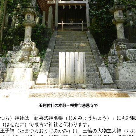
玉列神社の本殿＝桜井市慈恩寺で
つら）神社は「延喜式神名帳（じんみょうちょう）」にも記載
（はせだに）で最古の神社と伝わります。
王子神（たまつらおうじのかみ）は、三輪の大物主大神（おお