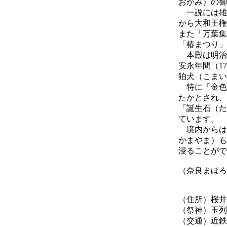
おかみ）の御
一説には雄
から大和王権
また「万葉集
「椿まつり」
本殿は明治
安永年間（1
狛犬（こまい
特に「金色
たかとされ、
「誕生石（た
ています。
境内からは
かまやま）も
浸ることがで
（奈良まほろ
（住所）桜井
（祭神）玉列
（交通）近鉄