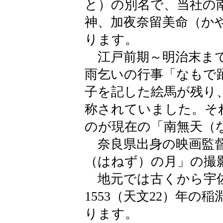
と）の別名で、当社の
神、加夜奈留美命（か
ります。
江戸前期～明治末まで
雨乞いの行事「なもで
子を記した絵馬が残り
称されていました。そ
のが現在の「南無天（
奈良県出身の映画監督
（はねず）の月」の撮
地元では古くから宇佐
1553（天文22）年
ります。