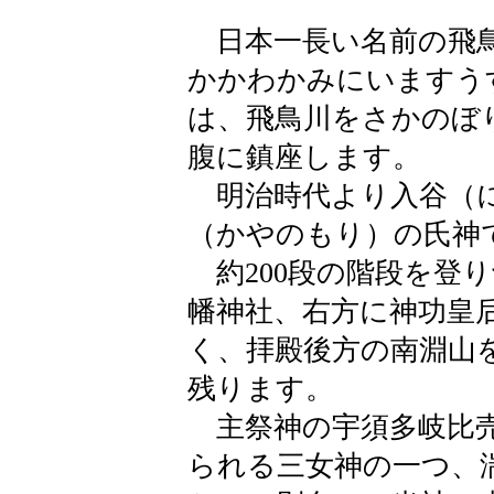
日本一長い名前の飛鳥
かかわかみにいますう
は、飛鳥川をさかのぼ
腹に鎮座します。
明治時代より入谷（に
（かやのもり）の氏神
約200段の階段を登
幡神社、右方に神功皇
く、拝殿後方の南淵山
残ります。
主祭神の宇須多岐比売
られる三女神の一つ、