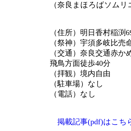
（奈良まほろばソムリ
（住所）明日香村稲渕69
（祭神）宇須多岐比売
（交通）奈良交通赤か
飛鳥方面徒歩40分
（拝観）境内自由
（駐車場）なし
（電話）なし
掲載記事(pdf)はこち