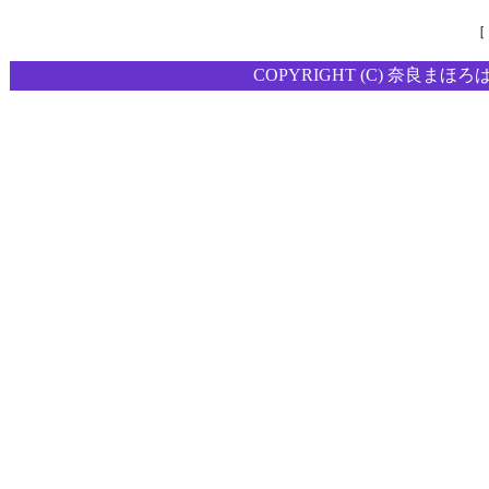
［
COPYRIGHT (C) 奈良まほろ