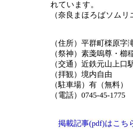
れています。
（奈良まほろばソムリ
（住所）平群町檪原字
（祭神）素戔嗚尊・櫛
（交通）近鉄元山上口駅
（拝観）境内自由
（駐車場）有（無料）
（電話）0745‐45‐1775
掲載記事(pdf)はこち