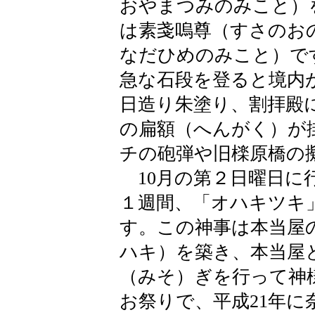
おやまつみのみこと）
は素戔嗚尊（すさのお
なだひめのみこと）で
急な石段を登ると境内
日造り朱塗り、割拝殿
の扁額（へんがく）が掛
チの砲弾や旧檪原橋の
10月の第２日曜日に
１週間、「オハキツキ
す。この神事は本当屋
ハキ）を築き、本当屋
（みそ）ぎを行って神
お祭りで、平成21年に