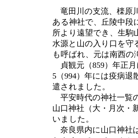
竜田川の支流、檪原川
ある神社で、丘陵中段
所より遠望でき、生駒
水源と山の入り口を守
も呼ばれ、元は南西の
貞観元（859）年正
5（994）年には疫病
遣されました。
平安時代の神社一覧の
山口神社（大・月次・
いました。
奈良県内に山口神社は