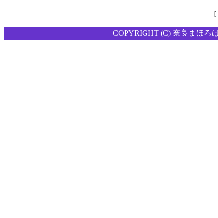
［
COPYRIGHT (C) 奈良まほろ