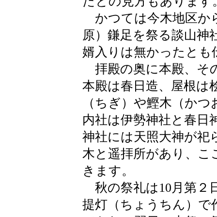
たとの見方もあります
かつては今木地区から
原）鎌足を祭る談山神
婿入りは無かったとも
拝殿の奥に本殿、その
本殿は春日造、屋根は
（ちぎ）や鰹木（かつ
内社は伊勢神社と春日
神社には天照大神が祀
木と遥拝所があり、こ
きます。
秋の祭礼は10月第２
提灯（ちょうちん）で