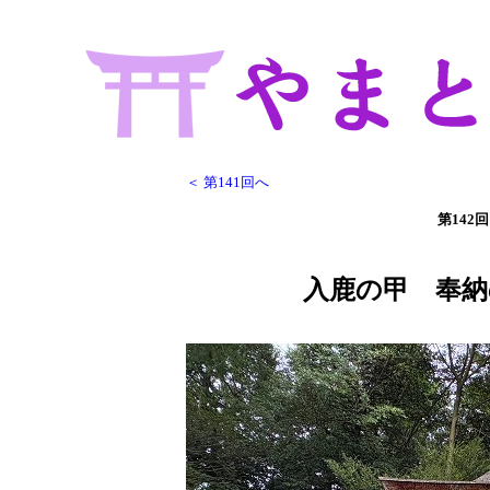
＜ 第141回へ
第142回
入鹿の甲 奉