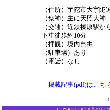
（住所）宇陀市大宇陀迫
（祭神）主に天照大神
（交通）近鉄榛原駅か
下車徒歩約10分
（拝観）境内自由
（駐車場）あり
（電話）なし
掲載記事(pdf)はこち
［
COPYRIGHT (C) 奈良まほろ