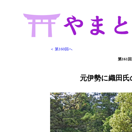
＜ 第160回へ
第161回
元伊勢に織田